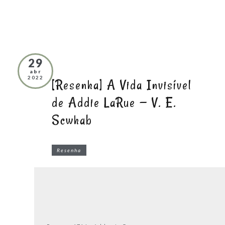
29
abr
2022
[Resenha] A Vida Invisível
de Addie LaRue — V. E.
Scwhab
Resenha