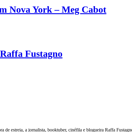
em Nova York – Meg Cabot
 Raffa Fustagno
a de estreia, a jornalista, booktuber, cinéfila e blogueira Raffa Fustag