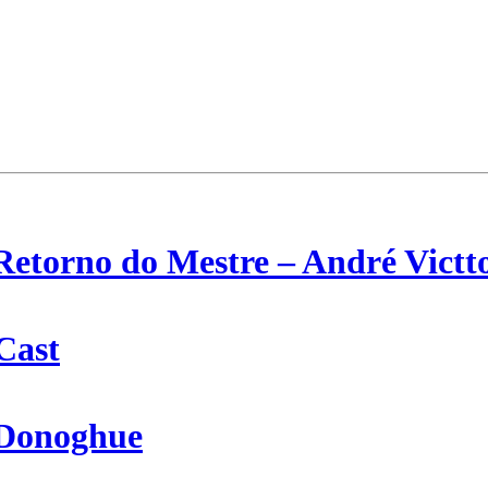
Retorno do Mestre – André Victt
Cast
 Donoghue