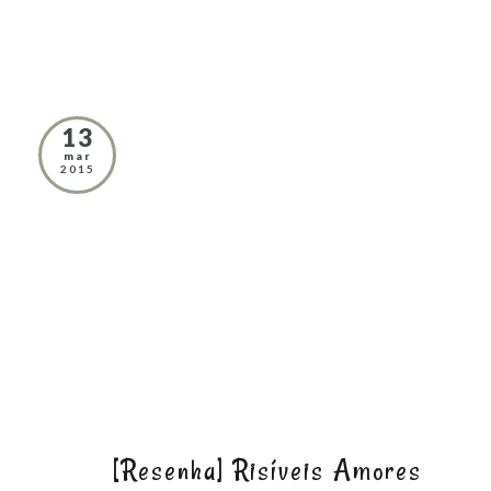
13
mar
2015
[Resenha] Risíveis Amores