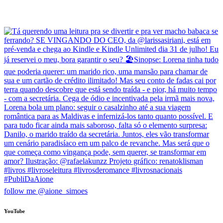
follow me @aione_simoes
YouTube