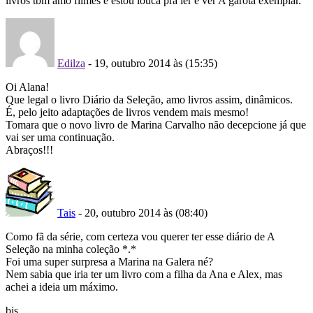
livros tbm amo filmes e estou louca pra ler e ver A garota exemplar.
Edilza
- 19, outubro 2014 às (15:35)
Oi Alana!
Que legal o livro Diário da Seleção, amo livros assim, dinâmicos.
É, pelo jeito adaptações de livros vendem mais mesmo!
Tomara que o novo livro de Marina Carvalho não decepcione já que
vai ser uma continuação.
Abraços!!!
Tais
- 20, outubro 2014 às (08:40)
Como fã da série, com certeza vou querer ter esse diário de A
Seleção na minha coleção *.*
Foi uma super surpresa a Marina na Galera né?
Nem sabia que iria ter um livro com a filha da Ana e Alex, mas
achei a ideia um máximo.
bjs