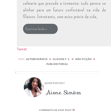
calmaria que precede a tormenta: tudo parece se
alinhar para um futuro confortável na vida de
Glaison. Entretanto, sem aviso prévio da vida,
Continue lendo »
Tweet
TAGS:
AUTOBIOGRAFIA
GLAISON F. S.
NÃO-FICÇÃO
PUBLIEDITORIAL
QUEM POSTOU?
Aione Simões
COMPARTILHE ESSE POST