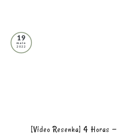
19
maio
2022
[Vídeo Resenha] 4 Horas —