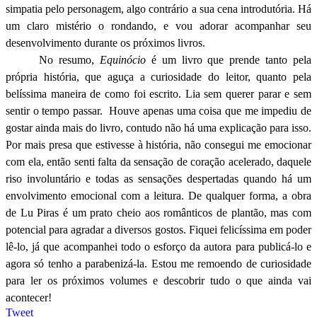
simpatia pelo personagem, algo contrário a sua cena introdutória. Há
um claro mistério o rondando, e vou adorar acompanhar seu
desenvolvimento durante os próximos livros.
No resumo,
Equinócio
é um livro que prende tanto pela
própria história, que aguça a curiosidade do leitor, quanto pela
belíssima maneira de como foi escrito. Lia sem querer parar e sem
sentir o tempo passar.
Houve apenas uma coisa que me impediu de
gostar ainda mais do livro, contudo não há uma explicação para isso.
Por mais presa que estivesse à história, não consegui me emocionar
com ela, então senti falta da sensação de coração acelerado, daquele
riso involuntário e todas as sensações despertadas quando há um
envolvimento emocional com a leitura. De qualquer forma, a
obra
de Lu Piras é um prato cheio aos românticos de plantão, mas com
potencial para agradar a diversos gostos. Fiquei felicíssima em poder
lê-lo, já que acompanhei todo o esforço da autora para publicá-lo e
agora só tenho a parabenizá-la. Estou me remoendo de curiosidade
para ler os próximos volumes e descobrir tudo o que ainda vai
acontecer!
Tweet