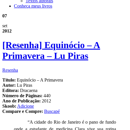
Textos autorais
Conheça meus livros
07
set
2012
[Resenha] Equinócio – A
Primavera – Lu Piras
Resenha
Título:
Equinócio – A Primavera
Autor:
Lu Piras
Editora:
Dracaena
Número de Páginas:
440
Ano de Publicação:
2012
Skoob:
Adicione
Compare e Compre:
Buscapé
“A cidade do Rio de Janeiro é o pano de fundo
onde a estudante de medicina Clara vive sua rotina