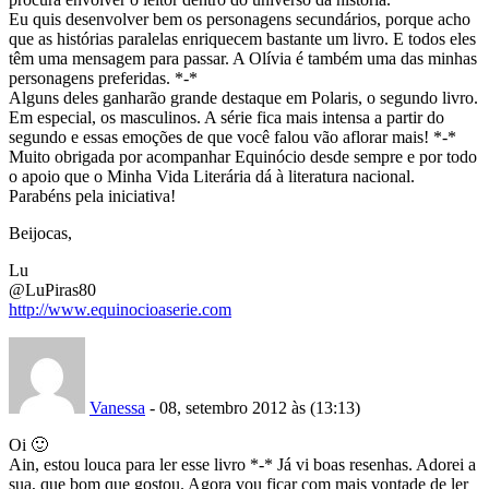
Eu quis desenvolver bem os personagens secundários, porque acho
que as histórias paralelas enriquecem bastante um livro. E todos eles
têm uma mensagem para passar. A Olívia é também uma das minhas
personagens preferidas. *-*
Alguns deles ganharão grande destaque em Polaris, o segundo livro.
Em especial, os masculinos. A série fica mais intensa a partir do
segundo e essas emoções de que você falou vão aflorar mais! *-*
Muito obrigada por acompanhar Equinócio desde sempre e por todo
o apoio que o Minha Vida Literária dá à literatura nacional.
Parabéns pela iniciativa!
Beijocas,
Lu
@LuPiras80
http://www.equinocioaserie.com
Vanessa
- 08, setembro 2012 às (13:13)
Oi 🙂
Ain, estou louca para ler esse livro *-* Já vi boas resenhas. Adorei a
sua, que bom que gostou. Agora vou ficar com mais vontade de ler