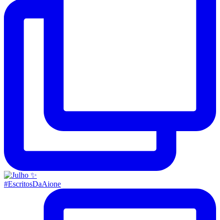
#EscritosDaAione