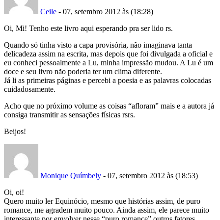
Ceile
- 07, setembro 2012 às (18:28)
Oi, Mi! Tenho este livro aqui esperando pra ser lido rs.
Quando só tinha visto a capa provisória, não imaginava tanta
delicadeza assim na escrita, mas depois que foi divulgada a oficial e
eu conheci pessoalmente a Lu, minha impressão mudou. A Lu é um
doce e seu livro não poderia ter um clima diferente.
Já li as primeiras páginas e percebi a poesia e as palavras colocadas
cuidadosamente.
Acho que no próximo volume as coisas “afloram” mais e a autora já
consiga transmitir as sensações físicas rsrs.
Beijos!
Monique Químbely
- 07, setembro 2012 às (18:53)
Oi, oi!
Quero muito ler Equinócio, mesmo que histórias assim, de puro
romance, me agradem muito pouco. Ainda assim, ele parece muito
interessante por envolver nesse “puro romance” outros fatores.