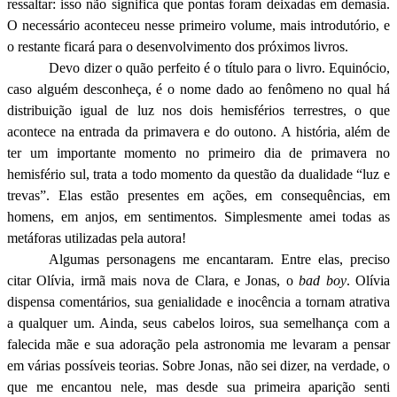
ressaltar: isso não significa que pontas foram deixadas em demasia.
O necessário aconteceu nesse primeiro volume, mais introdutório, e
o restante ficará para o desenvolvimento dos próximos livros.
Devo dizer o quão perfeito é o título para o livro. Equinócio,
caso alguém desconheça, é o nome dado ao fenômeno no qual há
distribuição igual de luz nos dois hemisférios terrestres, o que
acontece na entrada da primavera e do outono. A história, além de
ter um importante momento no primeiro dia de primavera no
hemisfério sul, trata a todo momento da questão da dualidade “luz e
trevas”. Elas estão presentes em ações, em consequências, em
homens, em anjos, em sentimentos. Simplesmente amei todas as
metáforas utilizadas pela autora!
Algumas personagens me encantaram. Entre elas, preciso
citar Olívia, irmã mais nova de Clara, e Jonas, o
bad boy
. Olívia
dispensa comentários, sua genialidade e inocência a tornam atrativa
a qualquer um. Ainda, seus cabelos loiros, sua semelhança com a
falecida mãe e sua adoração pela astronomia me levaram a pensar
em várias possíveis teorias. Sobre Jonas, não sei dizer, na verdade, o
que me encantou nele, mas desde sua primeira aparição senti