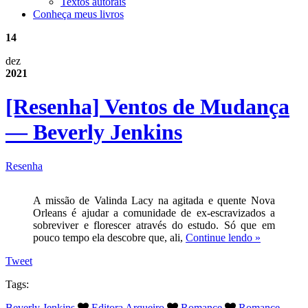
Textos autorais
Conheça meus livros
14
dez
2021
[Resenha] Ventos de Mudança
— Beverly Jenkins
Resenha
A missão de Valinda Lacy na agitada e quente Nova
Orleans é ajudar a comunidade de ex-escravizados a
sobreviver e florescer através do estudo. Só que em
pouco tempo ela descobre que, ali,
Continue lendo »
Tweet
Tags:
Beverly Jenkins
Editora Arqueiro
Romance
Romance