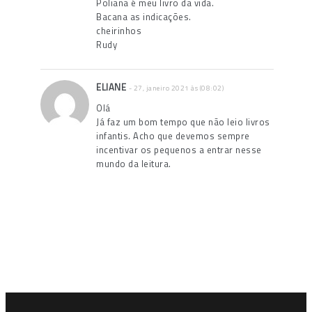
Poliana é meu livro da vida.
Bacana as indicações.
cheirinhos
Rudy
ELIANE
- 27, janeiro 2021 às (08:02)
Olá
Já faz um bom tempo que não leio livros
infantis. Acho que devemos sempre
incentivar os pequenos a entrar nesse
mundo da leitura.