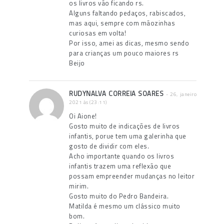
os livros vão ficando rs.
Alguns faltando pedaços, rabiscados,
mas aqui, sempre com mãozinhas
curiosas em volta!
Por isso, amei as dicas, mesmo sendo
para crianças um pouco maiores rs
Beijo
RUDYNALVA CORREIA SOARES
- 26, janeiro
2021 às (23:11)
Oi Aione!
Gosto muito de indicações de livros
infantis, porue tem uma galerinha que
gosto de dividir com eles.
Acho importante quando os livros
infantis trazem uma reflexão que
possam empreender mudanças no leitor
mirim.
Gosto muito do Pedro Bandeira.
Matilda é mesmo um clássico muito
bom.