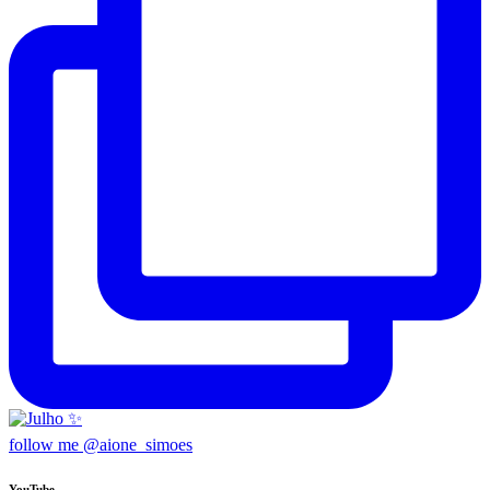
follow me @aione_simoes
YouTube