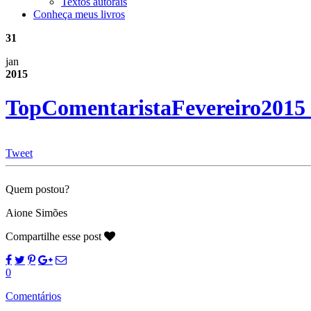
Textos autorais
Conheça meus livros
31
jan
2015
TopComentaristaFevereiro2015
Tweet
Quem postou?
Aione Simões
Compartilhe esse post
0
Comentários