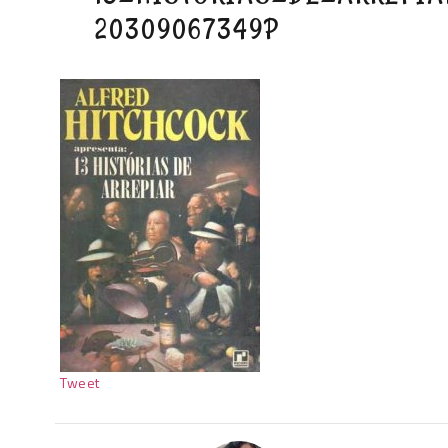
20309067349P
Tweet