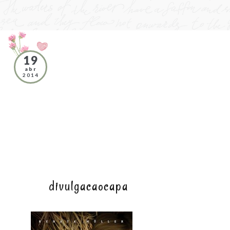
19
abr
2014
divulgacaocapa