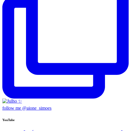
follow me @aione_simoes
YouTube