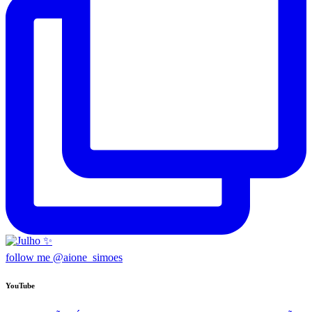
follow me @aione_simoes
YouTube